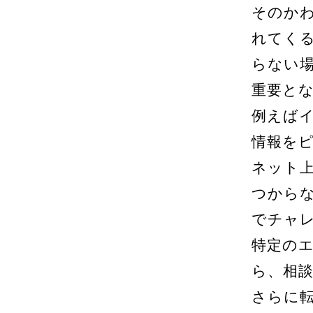
そのか
れてく
らない
重要と
例えば
情報を
ネット
つから
でチャ
特定の
ら、相
さらに