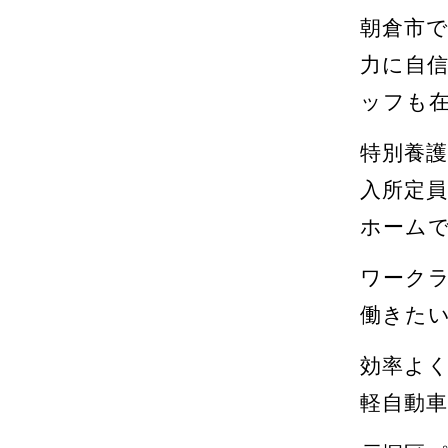
朝倉市
力に自
ッフも
特別養護
入所定員
ホーム
ワーク
働きた
効率よ
軽自動