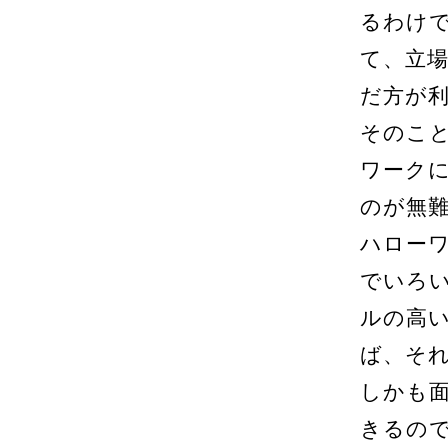
るわけ
て、立
だ方が
そのこ
ワーク
のが無
ハロー
でいろ
ルの高
ば、そ
しかも
きるの